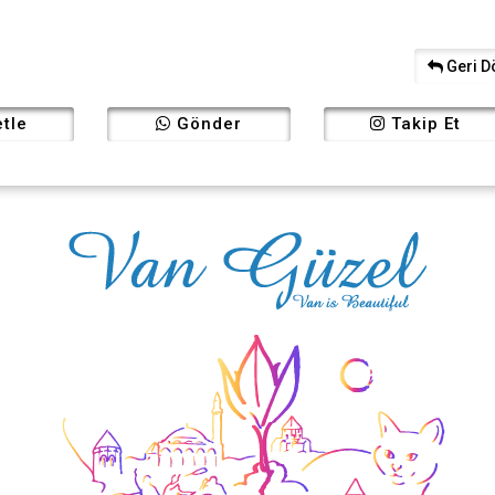
Geri D
tle
Gönder
Takip Et