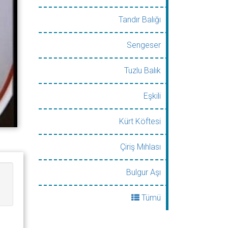
Tandır Balığı
Sengeser
Tuzlu Balık
Eşkili
Kürt Köftesi
Çiriş Mıhlası
Bulgur Aşı
Tümü