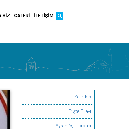
 BİZ
GALERİ
İLETİŞİM
Keledoş
Erişte Pilavı
Ayran Aşı Çorbası